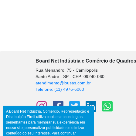
Board Net Indústria e Comércio de Quadros 
Rua Menandro, 75 - Camilópolis
Santo André - SP - CEP: 09240-060
atendimento@lousas.com.br
Telefone: (11) 4976-6060
A Board Net Indústria, Comércio, Representação e
Distribuição Eireli utiliza cookies e tecnologias
semelhantes para melhorar sua experiência em
nosso site, personalizar publicidades e otimizar
conteúdo do seu interesse. Para continuar